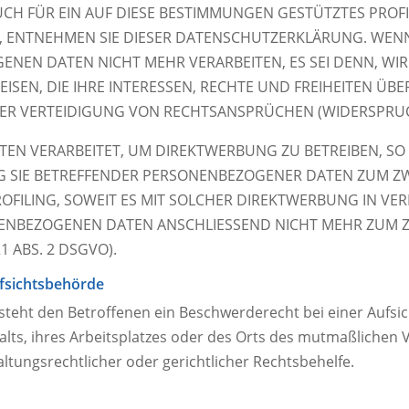
UCH FÜR EIN AUF DIESE BESTIMMUNGEN GESTÜTZTES PROFI
, ENTNEHMEN SIE DIESER DATENSCHUTZERKLÄRUNG. WEN
ENEN DATEN NICHT MEHR VERARBEITEN, ES SEI DENN, 
SEN, DIE IHRE INTERESSEN, RECHTE UND FREIHEITEN ÜB
 VERTEIDIGUNG VON RECHTSANSPRÜCHEN (WIDERSPRUCH 
N VERARBEITET, UM DIREKTWERBUNG ZU BETREIBEN, SO H
G SIE BETREFFENDER PERSONENBEZOGENER DATEN ZUM 
PROFILING, SOWEIT ES MIT SOLCHER DIREKTWERBUNG IN VE
NENBEZOGENEN DATEN ANSCHLIESSEND NICHT MEHR ZUM 
 ABS. 2 DSGVO).
fsichts­behörde
steht den Betroffenen ein Beschwerderecht bei einer Aufs
alts, ihres Arbeitsplatzes oder des Orts des mutmaßlichen
tungsrechtlicher oder gerichtlicher Rechtsbehelfe.